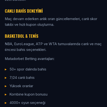
CANLI BAHIS DENEYIMI
Maç devam ederken anlık oran güncellemeleri, canlı skor
takibi ve hızlı kupon oluşturma.
BASKETBOL & TENIS
NBA, EuroLeague, ATP ve WTA turnuvalarında canlı ve maç
öncesi bahis seçenekleri.
Matadorbet Betting avantajları:
50+ spor dalında bahis
7/24 canlı bahis
Yüksek oranlar
Kombine kupon bonusu
4000+ oyun seçeneği