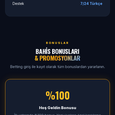
Destek
7/24 Türkçe
BONUSLAR
BAHIS BONUSLARI
& PROMOSYONLAR
Betting giriş ile kayıt olarak tüm bonuslardan yararlanın.
%100
Hoş Geldin Bonusu