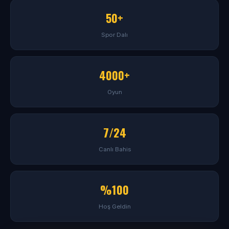
50+
Spor Dalı
4000+
Oyun
7/24
Canlı Bahis
%100
Hoş Geldin