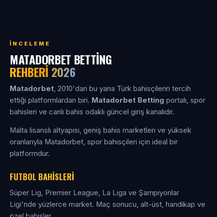
İNCELEME
MATADORBET BETTING
REHBERI 2026
Matadorbet
, 2010'dan bu yana Türk bahisçilerin tercih
ettiği platformlardan biri.
Matadorbet Betting
portalı, spor
bahisleri ve canlı bahis odaklı güncel giriş kanalıdır.
Malta lisanslı altyapısı, geniş bahis marketleri ve yüksek
oranlarıyla Matadorbet, spor bahisçileri için ideal bir
platformdur.
FUTBOL BAHISLERI
Süper Lig, Premier League, La Liga ve Şampiyonlar
Ligi'nde yüzlerce market. Maç sonucu, alt-üst, handikap ve
özel bahisler.