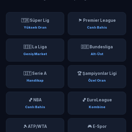
🇹🇷 Süper Lig
🏴󠁧󠁢󠁥󠁮󠁧󠁿 Premier League
Yüksek Oran
Canlı Bahis
🇪🇸 La Liga
🇩🇪 Bundesliga
Geniş Market
Alt-Üst
🇮🇹 Serie A
🏆 Şampiyonlar Ligi
Handikap
Özel Oran
🏀 NBA
🏀 EuroLeague
Canlı Bahis
Kombine
🎾 ATP/WTA
🎮 E-Spor